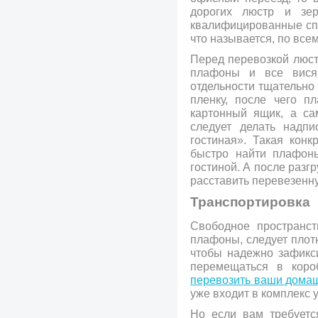
дорогих люстр и зер
квалифицированные спе
что называется, по все
Перед перевозкой люст
плафоны и все вися
отдельности тщательно
пленку, после чего п
картонный ящик, а са
следует делать надп
гостиная». Такая конк
быстро найти плафоны
гостиной. А после разг
расставить перевезенн
Транспортировка
Свободное пространст
плафоны, следует плот
чтобы надежно зафикси
перемещаться в короб
перевозить ваши дома
уже входит в комплекс у
Но если вам требуется