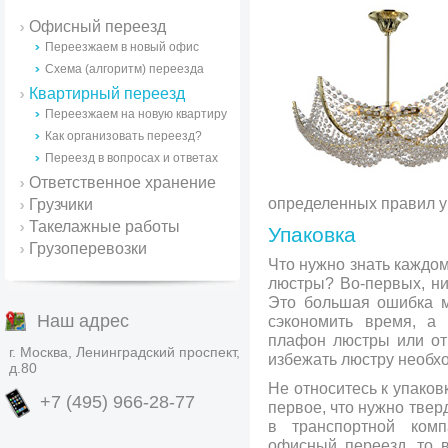
Офисный переезд
Переезжаем в новый офис
Схема (алгоритм) переезда
Квартирный переезд
Переезжаем на новую квартиру
Как организовать переезд?
Переезд в вопросах и ответах
Ответственное хранение
определенных правил у
Грузчики
Такелажные работы
Упаковка
Грузоперевозки
Что нужно знать каждом
люстры? Во-первых, ни
Это большая ошибка м
Наш адрес
сэкономить время, а 
плафон люстры или отк
г. Москва, Ленинградский проспект,
избежать люстру необх
д.80
Не относитесь к упаков
+7 (495) 966-28-77
первое, что нужно твер
в транспортной ком
офисный переезд, то 