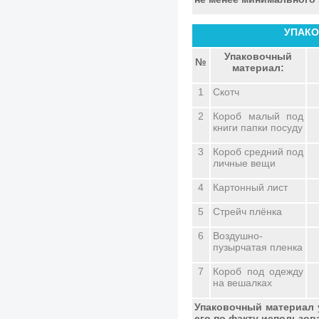
УПАКО
Упаковочный
№
материал:
1
Скотч
2
Короб малый под
книги папки посуду
3
Короб средний под
личные вещи
4
Картонный лист
5
Стрейч плёнка
6
Воздушно-
пузырчатая пленка
7
Короб под одежду
на вешалках
Упаковочный материал 
его по факту использов