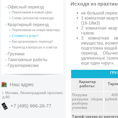
Исходя из практик
Офисный переезд
Переезжаем в новый офис
не большой переез
1 комнатная кварти
Схема (алгоритм) переезда
(16-18м3)
Квартирный переезд
2 комнатная квар
Переезжаем на новую квартиру
газели.
Стоимость услуг?
3 комнатная кв
Как организовать переезд?
имущества, возмож
Переезд в вопросах и ответах
подготовка вещей 
переезд. Обычн
Грузчики
удлиненные газел
Такелажные работы
еще один «круг».
Грузоперевозки
ГРУ
Характер
Тари
Наш адрес
работы:
г. Москва, Ленинградский проспект,
Погрузка
400
д.80
разгрузка сборка
рублей
разборка
+7 (495) 966-28-77
упаковка
Тариф указан из расчета