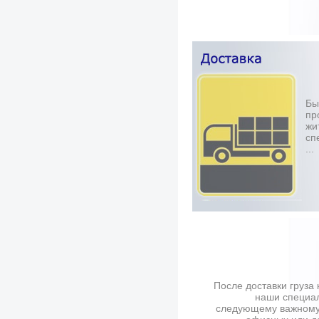
Бы
пр
жи
сп
...
После доставки груза 
наши специал
следующему важному 