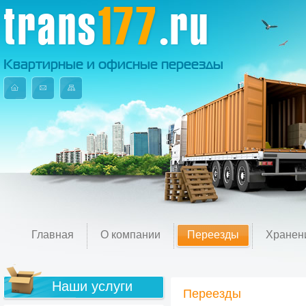
trans
177
.ru
Квартирные и офисные переезды
Главная
О компании
Переезды
Хранен
Наши услуги
Переезды