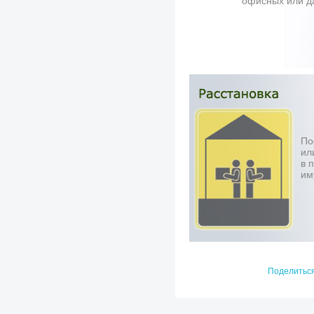
офисных или да
По
ил
в 
им
Поделитьс